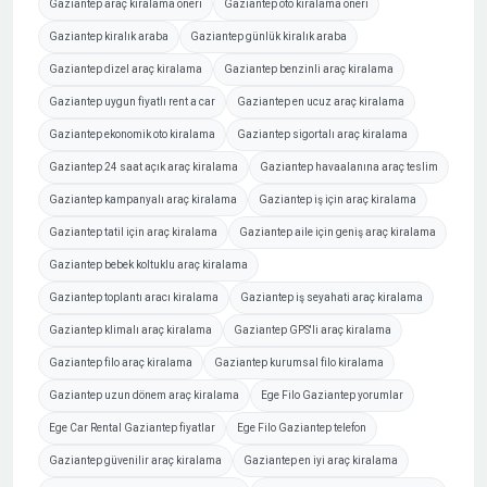
Gaziantep araç kiralama öneri
Gaziantep oto kiralama öneri
Gaziantep kiralık araba
Gaziantep günlük kiralık araba
Gaziantep dizel araç kiralama
Gaziantep benzinli araç kiralama
Gaziantep uygun fiyatlı rent a car
Gaziantep en ucuz araç kiralama
Gaziantep ekonomik oto kiralama
Gaziantep sigortalı araç kiralama
Gaziantep 24 saat açık araç kiralama
Gaziantep havaalanına araç teslim
Gaziantep kampanyalı araç kiralama
Gaziantep iş için araç kiralama
Gaziantep tatil için araç kiralama
Gaziantep aile için geniş araç kiralama
Gaziantep bebek koltuklu araç kiralama
Gaziantep toplantı aracı kiralama
Gaziantep iş seyahati araç kiralama
Gaziantep klimalı araç kiralama
Gaziantep GPS'li araç kiralama
Gaziantep filo araç kiralama
Gaziantep kurumsal filo kiralama
Gaziantep uzun dönem araç kiralama
Ege Filo Gaziantep yorumlar
Ege Car Rental Gaziantep fiyatlar
Ege Filo Gaziantep telefon
Gaziantep güvenilir araç kiralama
Gaziantep en iyi araç kiralama