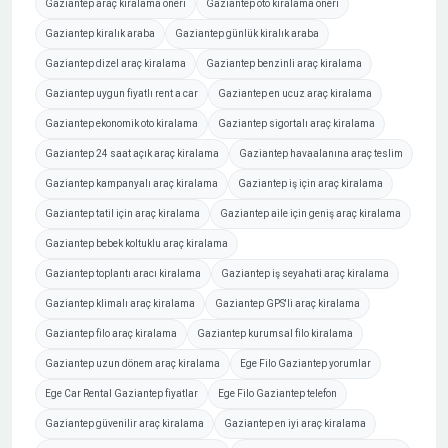
Gaziantep araç kiralama öneri
Gaziantep oto kiralama öneri
Gaziantep kiralık araba
Gaziantep günlük kiralık araba
Gaziantep dizel araç kiralama
Gaziantep benzinli araç kiralama
Gaziantep uygun fiyatlı rent a car
Gaziantep en ucuz araç kiralama
Gaziantep ekonomik oto kiralama
Gaziantep sigortalı araç kiralama
Gaziantep 24 saat açık araç kiralama
Gaziantep havaalanına araç teslim
Gaziantep kampanyalı araç kiralama
Gaziantep iş için araç kiralama
Gaziantep tatil için araç kiralama
Gaziantep aile için geniş araç kiralama
Gaziantep bebek koltuklu araç kiralama
Gaziantep toplantı aracı kiralama
Gaziantep iş seyahati araç kiralama
Gaziantep klimalı araç kiralama
Gaziantep GPS'li araç kiralama
Gaziantep filo araç kiralama
Gaziantep kurumsal filo kiralama
Gaziantep uzun dönem araç kiralama
Ege Filo Gaziantep yorumlar
Ege Car Rental Gaziantep fiyatlar
Ege Filo Gaziantep telefon
Gaziantep güvenilir araç kiralama
Gaziantep en iyi araç kiralama