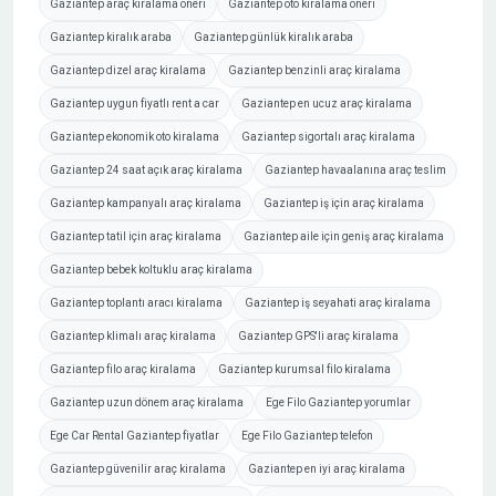
Gaziantep araç kiralama öneri
Gaziantep oto kiralama öneri
Gaziantep kiralık araba
Gaziantep günlük kiralık araba
Gaziantep dizel araç kiralama
Gaziantep benzinli araç kiralama
Gaziantep uygun fiyatlı rent a car
Gaziantep en ucuz araç kiralama
Gaziantep ekonomik oto kiralama
Gaziantep sigortalı araç kiralama
Gaziantep 24 saat açık araç kiralama
Gaziantep havaalanına araç teslim
Gaziantep kampanyalı araç kiralama
Gaziantep iş için araç kiralama
Gaziantep tatil için araç kiralama
Gaziantep aile için geniş araç kiralama
Gaziantep bebek koltuklu araç kiralama
Gaziantep toplantı aracı kiralama
Gaziantep iş seyahati araç kiralama
Gaziantep klimalı araç kiralama
Gaziantep GPS'li araç kiralama
Gaziantep filo araç kiralama
Gaziantep kurumsal filo kiralama
Gaziantep uzun dönem araç kiralama
Ege Filo Gaziantep yorumlar
Ege Car Rental Gaziantep fiyatlar
Ege Filo Gaziantep telefon
Gaziantep güvenilir araç kiralama
Gaziantep en iyi araç kiralama