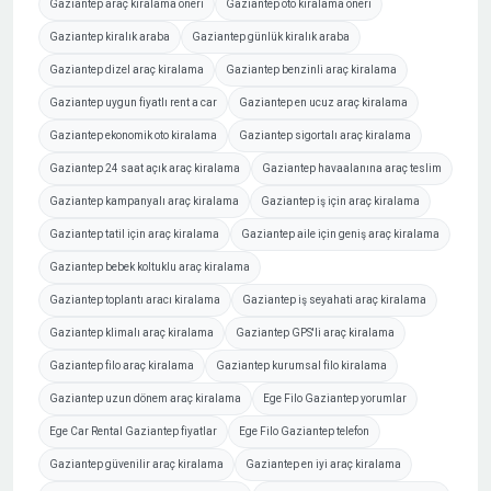
Gaziantep araç kiralama öneri
Gaziantep oto kiralama öneri
Gaziantep kiralık araba
Gaziantep günlük kiralık araba
Gaziantep dizel araç kiralama
Gaziantep benzinli araç kiralama
Gaziantep uygun fiyatlı rent a car
Gaziantep en ucuz araç kiralama
Gaziantep ekonomik oto kiralama
Gaziantep sigortalı araç kiralama
Gaziantep 24 saat açık araç kiralama
Gaziantep havaalanına araç teslim
Gaziantep kampanyalı araç kiralama
Gaziantep iş için araç kiralama
Gaziantep tatil için araç kiralama
Gaziantep aile için geniş araç kiralama
Gaziantep bebek koltuklu araç kiralama
Gaziantep toplantı aracı kiralama
Gaziantep iş seyahati araç kiralama
Gaziantep klimalı araç kiralama
Gaziantep GPS'li araç kiralama
Gaziantep filo araç kiralama
Gaziantep kurumsal filo kiralama
Gaziantep uzun dönem araç kiralama
Ege Filo Gaziantep yorumlar
Ege Car Rental Gaziantep fiyatlar
Ege Filo Gaziantep telefon
Gaziantep güvenilir araç kiralama
Gaziantep en iyi araç kiralama