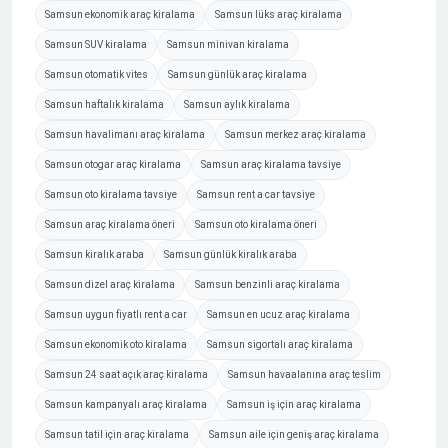
Samsun ekonomik araç kiralama
Samsun lüks araç kiralama
Samsun SUV kiralama
Samsun minivan kiralama
Samsun otomatik vites
Samsun günlük araç kiralama
Samsun haftalık kiralama
Samsun aylık kiralama
Samsun havalimanı araç kiralama
Samsun merkez araç kiralama
Samsun otogar araç kiralama
Samsun araç kiralama tavsiye
Samsun oto kiralama tavsiye
Samsun rent a car tavsiye
Samsun araç kiralama öneri
Samsun oto kiralama öneri
Samsun kiralık araba
Samsun günlük kiralık araba
Samsun dizel araç kiralama
Samsun benzinli araç kiralama
Samsun uygun fiyatlı rent a car
Samsun en ucuz araç kiralama
Samsun ekonomik oto kiralama
Samsun sigortalı araç kiralama
Samsun 24 saat açık araç kiralama
Samsun havaalanına araç teslim
Samsun kampanyalı araç kiralama
Samsun iş için araç kiralama
Samsun tatil için araç kiralama
Samsun aile için geniş araç kiralama