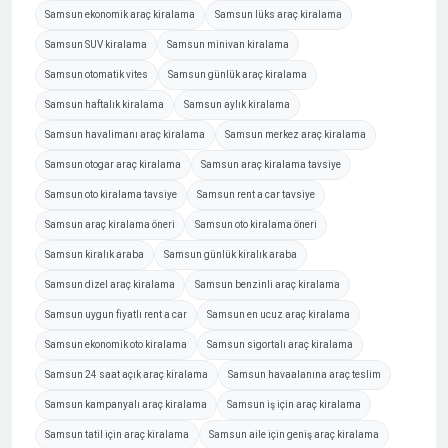
Samsun ekonomik araç kiralama
Samsun lüks araç kiralama
Samsun SUV kiralama
Samsun minivan kiralama
Samsun otomatik vites
Samsun günlük araç kiralama
Samsun haftalık kiralama
Samsun aylık kiralama
Samsun havalimanı araç kiralama
Samsun merkez araç kiralama
Samsun otogar araç kiralama
Samsun araç kiralama tavsiye
Samsun oto kiralama tavsiye
Samsun rent a car tavsiye
Samsun araç kiralama öneri
Samsun oto kiralama öneri
Samsun kiralık araba
Samsun günlük kiralık araba
Samsun dizel araç kiralama
Samsun benzinli araç kiralama
Samsun uygun fiyatlı rent a car
Samsun en ucuz araç kiralama
Samsun ekonomik oto kiralama
Samsun sigortalı araç kiralama
Samsun 24 saat açık araç kiralama
Samsun havaalanına araç teslim
Samsun kampanyalı araç kiralama
Samsun iş için araç kiralama
Samsun tatil için araç kiralama
Samsun aile için geniş araç kiralama